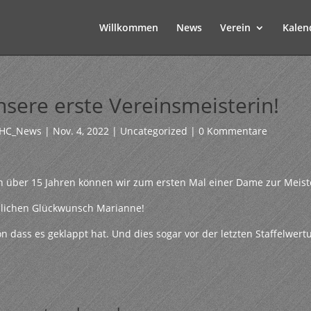
Willkommen
News
Verein
Kalen
sere erste Vereinsmeisterin!
HC_News
|
Nov. 4, 2022
|
Uncategorized
|
0 Kommentare
 über 15 Jahren können wir zum ersten Mal einer Dame zur Meiste
lichen Glückwunsch Marianne!
n dass es geklappt hat. Und dies sogar vor der letzten Staffelwert