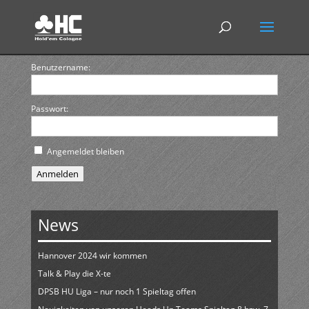
Benutzername:
Passwort:
Angemeldet bleiben
Anmelden
News
Hannover 2024 wir kommen
Talk & Play die X-te
DPSB HU Liga – nur noch 1 Spieltag offen