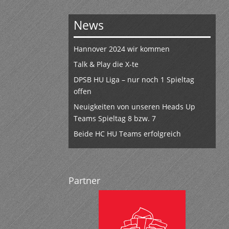
News
Hannover 2024 wir kommen
Talk & Play die X-te
DPSB HU Liga – nur noch 1 Spieltag
offen
Neuigkeiten von unseren Heads Up
Teams Spieltag 8 bzw. 7
Beide HC HU Teams erfolgreich
Partner