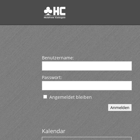
Benutzername:
Passwort:
Angemeldet bleiben
Anmelden
Kalendar