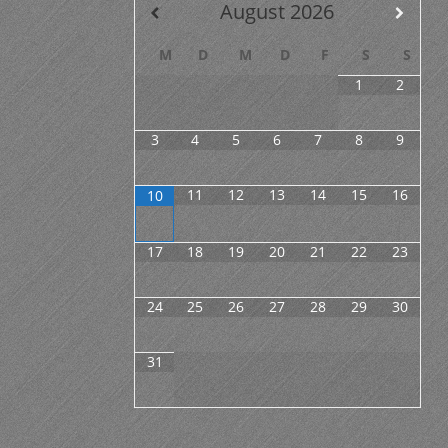
August
2026
M
D
M
D
F
S
S
1
2
3
4
5
6
7
8
9
11
12
13
14
15
16
10
17
18
19
20
21
22
23
24
25
26
27
28
29
30
31