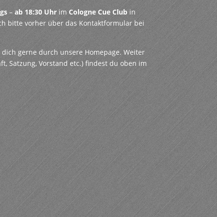
ags
–
ab 18:30 Uhr
im
Cologne Cue Club
in
h bitte vorher über das Kontaktformular bei
ck dich gerne durch unsere Homepage. Weiter
t, Satzung, Vorstand etc.) findest du oben im