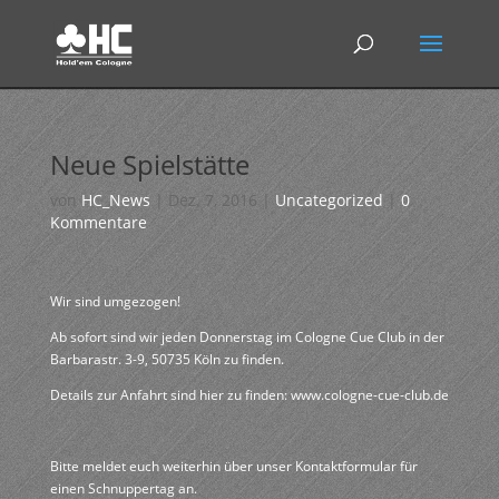
Neue Spielstätte
von
HC_News
|
Dez. 7, 2016
|
Uncategorized
|
0
Kommentare
Wir sind umgezogen!
Ab sofort sind wir jeden Donnerstag im Cologne Cue Club in der
Barbarastr. 3-9, 50735 Köln zu finden.
Details zur Anfahrt sind hier zu finden: www.cologne-cue-club.de
Bitte meldet euch weiterhin über unser Kontaktformular für
einen Schnuppertag an.