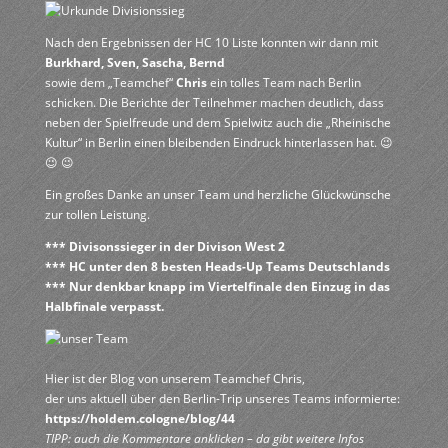
Nach den Ergebnissen der HC 10 Liste konnten wir dann mit
Burkhard, Sven, Sascha, Bernd
sowie dem „Teamchef“
Chris
ein tolles Team nach Berlin
schicken. Die Berichte der Teilnehmer machen deutlich, dass
neben der Spielfreude und dem Spielwitz auch die „Rheinische
Kultur“ in Berlin einen bleibenden Eindruck hinterlassen hat. 😉
😉 😉
Ein großes Danke an unser Team und herzliche Glückwünsche
zur tollen Leistung.
*** Divisonssieger in der Divison West 2
*** HC unter den 8 besten Heads-Up Teams Deutschlands
*** Nur denkbar knapp im Viertelfinale den Einzug in das
Halbfinale verpasst.
Hier ist der Blog von unserem Teamchef Chris,
der uns aktuell über den Berlin-Trip unseres Teams informierte:
https://holdem.cologne/blog/44
TIPP: auch die Kommentare anklicken – da gibt weitere Infos