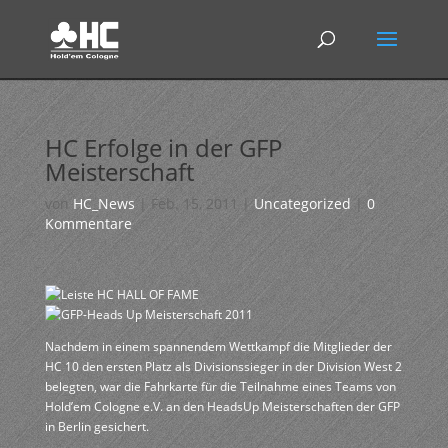
HC Erfolge in der GFP
Meisterschaft
von
HC_News
|
Feb. 15, 2011
|
Uncategorized
|
0
Kommentare
Nachdem in einem spannendem Wettkampf die Mitglieder der
HC 10 den ersten Platz als Divisionssieger in der Division West 2
belegten, war die Fahrkarte für die Teilnahme eines Teams von
Hold’em Cologne e.V. an den HeadsUp Meisterschaften der GFP
in Berlin gesichert.