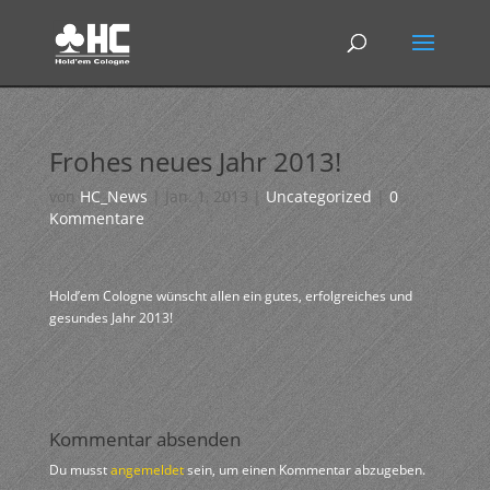
Frohes neues Jahr 2013!
von
HC_News
|
Jan. 1, 2013
|
Uncategorized
|
0
Kommentare
Hold’em Cologne wünscht allen ein gutes, erfolgreiches und
gesundes Jahr 2013!
Kommentar absenden
Du musst
angemeldet
sein, um einen Kommentar abzugeben.