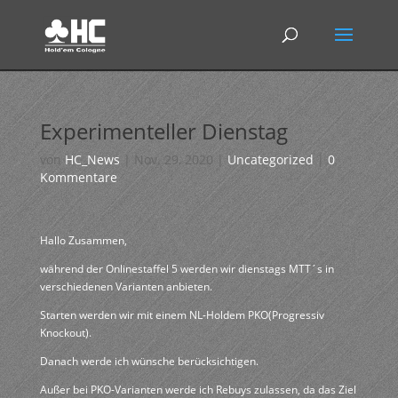
Experimenteller Dienstag
von
HC_News
|
Nov. 29, 2020
|
Uncategorized
|
0
Kommentare
Hallo Zusammen,
während der Onlinestaffel 5 werden wir dienstags MTT´s in
verschiedenen Varianten anbieten.
Starten werden wir mit einem NL-Holdem PKO(Progressiv
Knockout).
Danach werde ich wünsche berücksichtigen.
Außer bei PKO-Varianten werde ich Rebuys zulassen, da das Ziel