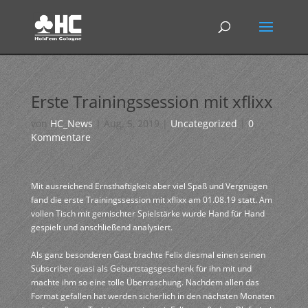
Erste Trainingssession mit xflixx
von
HC_News
|
Aug. 5, 2019
|
Uncategorized
|
0
Kommentare
Mit ausreichend Ernsthaftigkeit aber viel Spaß und Vergnügen
fand die erste Trainingssession mit xflixx am 01.08.19 statt. Am
vollen Tisch mit gemischter Spielstärke wurde Hand für Hand
gespielt und anschließend analysiert.
Als ganz besonderen Gast brachte Felix diesmal einen seinen
Subscriber quasi als Geburtstagsgeschenk für ihn mit und
machte ihm so eine tolle Überraschung. Nachdem allen das
Format gefallen hat werden sicherlich in den nächsten Monaten