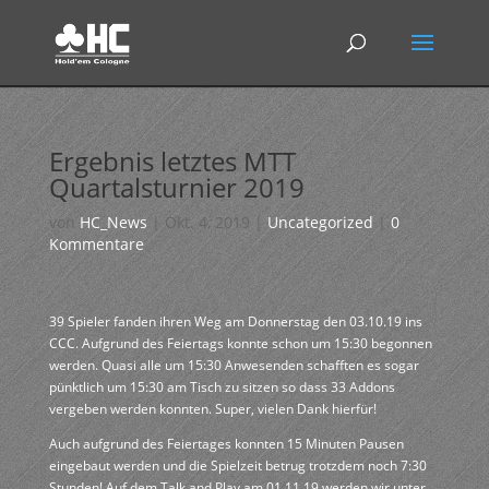
Ergebnis letztes MTT
Quartalsturnier 2019
von
HC_News
|
Okt. 4, 2019
|
Uncategorized
|
0
Kommentare
39 Spieler fanden ihren Weg am Donnerstag den 03.10.19 ins
CCC. Aufgrund des Feiertags konnte schon um 15:30 begonnen
werden. Quasi alle um 15:30 Anwesenden schafften es sogar
pünktlich um 15:30 am Tisch zu sitzen so dass 33 Addons
vergeben werden konnten. Super, vielen Dank hierfür!
Auch aufgrund des Feiertages konnten 15 Minuten Pausen
eingebaut werden und die Spielzeit betrug trotzdem noch 7:30
Stunden! Auf dem Talk and Play am 01.11.19 werden wir unter