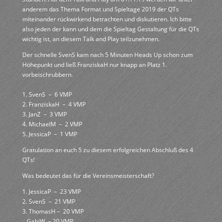
anderem das Thema Format und Spieltage 2019 der QTs
miteinander rückwirkend betrachten und diskutieren. Ich bitte
also jeden der kann und dem die Spieltag Gestaltung für die QTs
wichtig ist, an diesem Talk and Play teilzunehmen.
Der schnelle SvenS kam nach 5 Minuten Heads Up schon zum
Höhepunkt und ließ FranziskaH nur knapp an Platz 1.
vorbeischrubbern.
1. SvenS – 6 VMP
2. FranziskaH – 4 VMP
3. JanZ – 3 VMP
4. MichaelM – 2 VMP
5. JessicaP – 1 VMP
Gratulation an euch 5 zu diesem erfolgreichen Abschluß des 4
QTs!
Was bedeutet das für die Vereinsmeisterschaft?
1. JessicaP – 23 VMP
2. SvenS – 21 VMP
3. ThomasH – 20 VMP
.. GabiW – 20 VMP