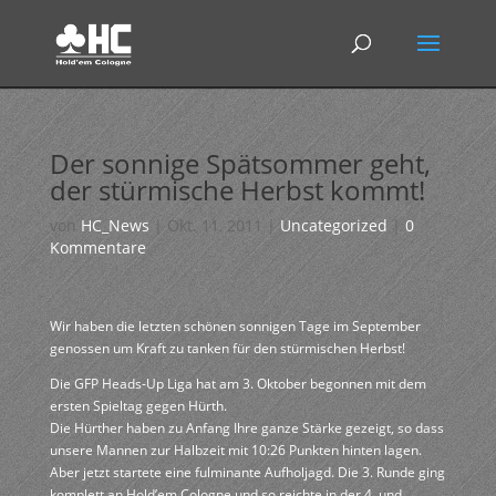
Der sonnige Spätsommer geht,
der stürmische Herbst kommt!
von
HC_News
|
Okt. 11, 2011
|
Uncategorized
|
0
Kommentare
Wir haben die letzten schönen sonnigen Tage im September
genossen um Kraft zu tanken für den stürmischen Herbst!
Die GFP Heads-Up Liga hat am 3. Oktober begonnen mit dem
ersten Spieltag gegen Hürth.
Die Hürther haben zu Anfang Ihre ganze Stärke gezeigt, so dass
unsere Mannen zur Halbzeit mit 10:26 Punkten hinten lagen.
Aber jetzt startete eine fulminante Aufholjagd. Die 3. Runde ging
komplett an Hold’em Cologne und so reichte in der 4. und