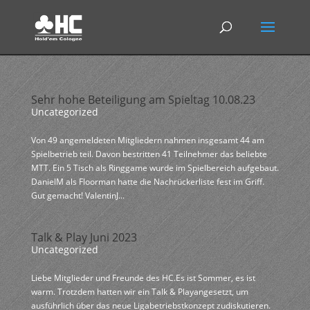
Sehr hohe Beteiligung am Spieltag 10.08.23
Uncategorized
Von 49 angemeldeten Mitgliedern nahmen insgesamt 44 am
Spielbetrieb teil. Davon bestritten 41 Teilnehmer das beliebte
MTT. Ein 5 Tisch als Ringgame wurde im Spielbereich aufgebaut.
DanielM als Floorman hatte die Nachrückerliste fest im Griff.
Gut gemacht! ValentinJ...
Talk & Play Juni 2023
Uncategorized
Liebe Mitglieder und Freunde des HC.Es ist Sommer, es ist
warm. Trotzdem hatten wir ein Talk & Playangesetzt, um
ausführlich über das neue Ligabetriebstkonzept zudiskutieren.