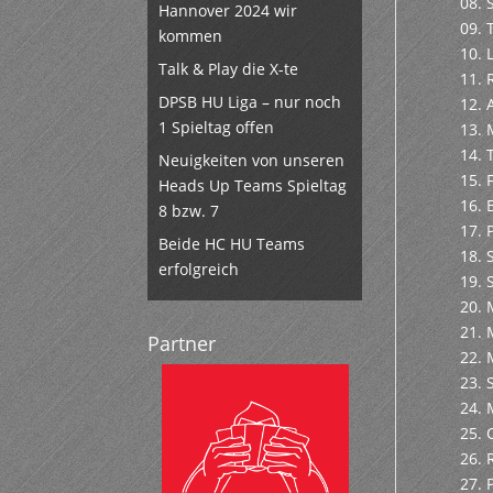
08. 
Hannover 2024 wir
09.
kommen
10. 
Talk & Play die X-te
11. 
DPSB HU Liga – nur noch
12. 
1 Spieltag offen
13. 
14. 
Neuigkeiten von unseren
15. 
Heads Up Teams Spieltag
16.
8 bzw. 7
17. 
Beide HC HU Teams
18. 
erfolgreich
19. 
20.
21. 
Partner
22. 
23. 
24.
25. 
26. 
27. 