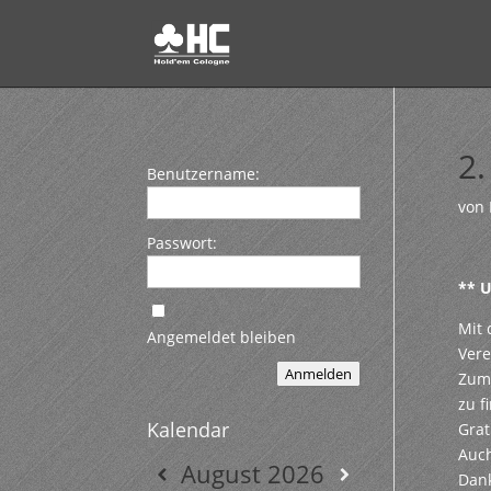
2.
Benutzername:
von
Passwort:
** U
Mit 
Angemeldet bleiben
Vere
Anmelden
Zum 
zu f
Kalendar
Grat
Auch
August
2026
Dank