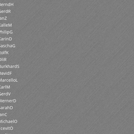
BerndH
GerdR
JanZ
KalleM
PhilipG
KarinD
SaschaG
RolfK
OliR
BurkhardS
DavidF
MarcelloL
KarlM
GerdV
 WernerD
SarahD
JanC
MichaelO
EcevitÖ