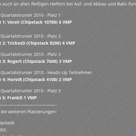
 auch an allen fleißigen Helfern bei Auf- und Abbau und Babs fürs
z 1: VeraV (Chipstack 10700) 6 VMP
z 2: TrickesD (Chipstack 8200) 4 VMP
z 3: RogerS (Chipstack 7600) 3 VMP
z 4: HorstR (Chipstack 4100) 2 VMP
z 5: FrankD 1 VMP
—————————————–
 die weiteren Platzierungen:
BärbelK
UliS