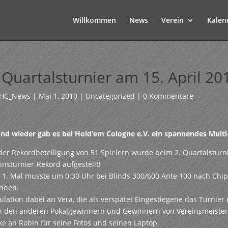
Willkommen
News
Verein
Kalen
 Quartalsturnier am 15. April 20
HC_News
|
Mai 1, 2010
|
Uncategorized
|
0 Kommentare
nd wieder gab es bei Hold’em Cologne e.V. ein spannendes Multi-
der Rekordbeteiligung von 51 Spielern wurde beim 2. Quartalsturni
insturnier-Rekord aufgestellt!
1. Mal musste um 0:30 Uhr bei Blinds 300/600 Ante 100 nach Chip
inden.
ulation dabei an Vera, die als verspätet Eingestiegene das Turnie
 den anderen Pokalgewinnern und Gewinnern von Vereinsmeisters
e an Robin für seine Fotos und seinen Laptop.