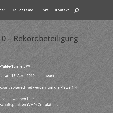
der
Hall of Fame
Links
Kontakt
10 – Rekordbeteiligung
Table-Turnier. **
er am 15. April 2010 – ein neuer
count abgerechnet werden, um die Plätze 1-4
r noch gewonnen hat!
chaftspunkten (VMP) Gratulation.