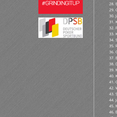
28. 
29. 
30. 
31. 
32. 
33. 
34. 
35. 
36. 
37. 
38. 
39. 
40. 
41. 
42.
43. 
44. 
45. 
46. 