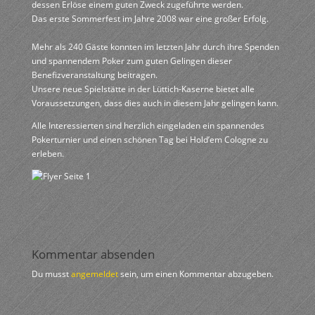
dessen Erlöse einem guten Zweck zugeführte werden.
Das erste Sommerfest im Jahre 2008 war eine großer Erfolg.
Mehr als 240 Gäste konnten im letzten Jahr durch ihre Spenden
und spannendem Poker zum guten Gelingen dieser
Benefizveranstaltung beitragen.
Unsere neue Spielstätte in der Lüttich-Kaserne bietet alle
Voraussetzungen, dass dies auch in diesem Jahr gelingen kann.
Alle Interessierten sind herzlich eingeladen ein spannendes
Pokerturnier und einen schönen Tag bei Hold’em Cologne zu
erleben.
Kommentar absenden
Du musst
angemeldet
sein, um einen Kommentar abzugeben.