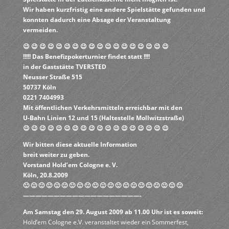
Wir haben kurzfristig eine andere Spielstätte gefunden und
konnten dadurch eine Absage der Veranstaltung
vermeiden.
😉 😉 😉 😉 😉 😉 😉 😉 😉 😉 😉 😉 😉 😉 😉 😉 😉 😉
!!!!! Das Benefizpokerturnier findet statt !!!!
in der Gaststätte TVERSTED
Neusser Straße 515
50737 Köln
0221 7404993
Mit öffentlichen Verkehrsmitteln erreichbar mit den
U-Bahn Linien 12 und 15 (Haltestelle Mollwitzstraße)
😉 😉 😉 😉 😉 😉 😉 😉 😉 😉 😉 😉 😉 😉 😉 😉 😉 😉
Wir bitten diese aktuelle Information
breit weiter zu geben.
Vorstand Hold’em Cologne e. V.
Köln, 20.8.2009
🙂 🙂 🙂 🙂 🙂 🙂 🙂 🙂 🙂 🙂 🙂 🙂 🙂 🙂 🙂 🙂 🙂 🙂 🙂 🙂 🙂
———————————————————-
Am Samstag den 29. August 2009 ab 11.00 Uhr ist es soweit:
Hold’em Cologne e.V. veranstaltet wieder ein Sommerfest,