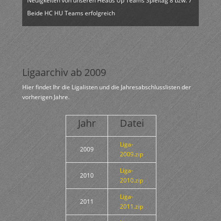
Neuigkeiten von unseren Heads Up Teams Spieltag 8 bzw. 7
Beide HC HU Teams erfolgreich
Ligaarchiv ab 2009
Hier findet Ihr die Ligalisten und die Jahresabschlusslisten der
vorherigen Jahre.
Jahr
Datei
Liga-
2009
2009.zip
Liga-
2010
2010.zip
Liga-
2011
2011.zip