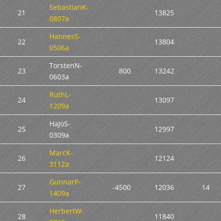
SebastianK-
21
13825
0807a
HannesS-
22
13804
0506a
TorstenN-
23
800
13242
0603a
RuthL-
24
13097
1209a
HaJoS-
25
12997
0309a
MarcK-
26
12124
3112a
GunnarP-
27
-4500
12036
14
1409a
HerbertW-
28
11840