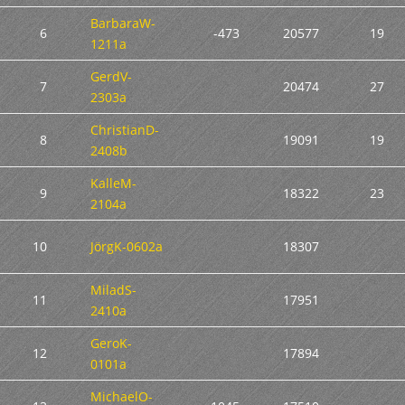
BarbaraW-
6
-473
20577
19
1211a
GerdV-
7
20474
27
2303a
ChristianD-
8
19091
19
2408b
KalleM-
9
18322
23
2104a
10
JörgK-0602a
18307
MiladS-
11
17951
2410a
GeroK-
12
17894
0101a
MichaelO-