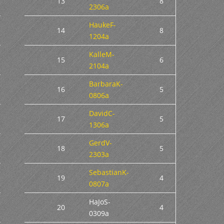
13
8
2306a
HaukeF-
14
8
1204a
KalleM-
15
6
2104a
BarbaraK-
16
5
0806a
DavidC-
17
5
1306a
GerdV-
18
5
2303a
SebastianK-
19
4
0807a
HaJoS-
20
4
0309a