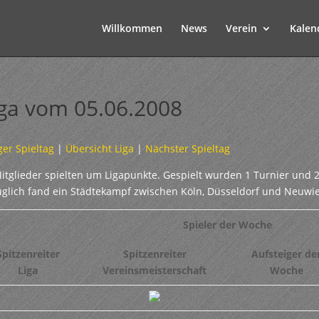
Willkommen
News
Verein
Kalen
iga vom 05.06.2008
ger Spieltag
|
Übersicht Liga
|
Nächster Spieltag
itglieder spielten um Ligapunkte. Gespielt wurden 1 Turnier und 
glich fand ein Städtekampf zwischen Köln, Düsseldorf und Neuwied
Spieler der Woche
Spitzenreiter
Spitzenreiter
Aufsteiger de
Liga
Vereinsmeisterschaft
Woche