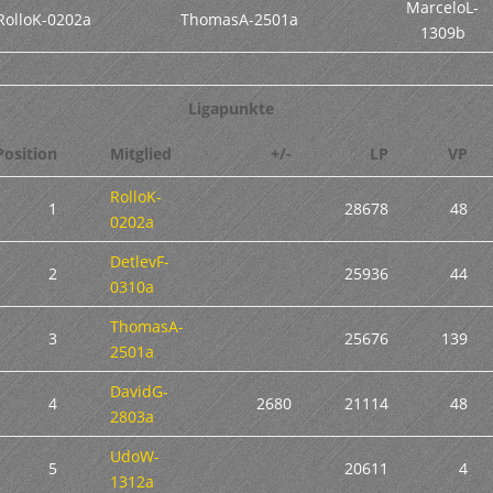
MarceloL-
RolloK-0202a
ThomasA-2501a
1309b
Ligapunkte
Position
Mitglied
+/-
LP
VP
RolloK-
1
28678
48
0202a
DetlevF-
2
25936
44
0310a
ThomasA-
3
25676
139
2501a
DavidG-
4
2680
21114
48
2803a
UdoW-
5
20611
4
1312a