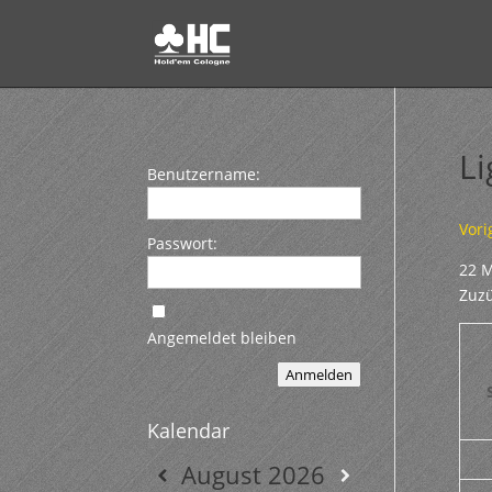
L
Benutzername:
Vori
Passwort:
22 M
Zuzü
Angemeldet bleiben
Anmelden
Kalendar
August
2026