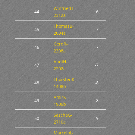
WinfriedT-
44
-6
2312a
ThomasB-
45
-7
2004a
GerdR-
46
-7
2308a
AndiH-
47
-7
2202a
ThorstenK-
48
-8
1408b
AmirK-
49
-8
1909b
SaschaG-
50
-9
2710a
MarceloL-