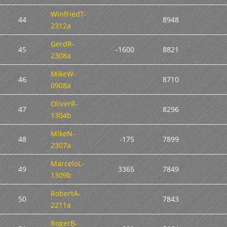
WinfriedT-
44
8948
2312a
GerdR-
45
-1600
8821
2308a
MikeW-
46
8710
0908a
OliverR-
47
8296
1304b
MikeN-
48
-175
7899
2307a
MarceloL-
49
3365
7849
1309b
RobertA-
50
7843
2211a
RogerB-