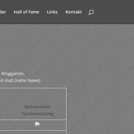
der
Hall of Fame
Links
Kontakt
2 Ringgames.
 statt (siehe News).
r
Spitzenreiter
Turnierwertung