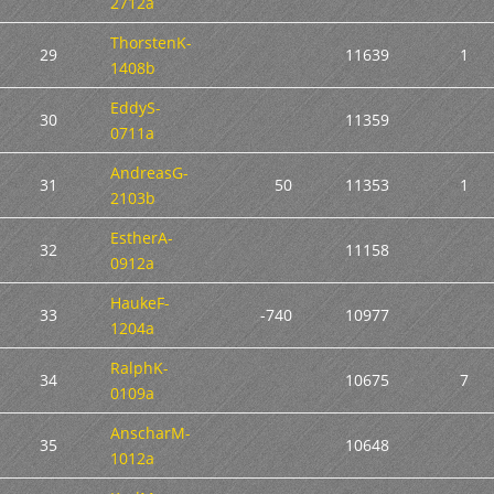
2712a
ThorstenK-
29
11639
1
1408b
EddyS-
30
11359
0711a
AndreasG-
31
50
11353
1
2103b
EstherA-
32
11158
0912a
HaukeF-
33
-740
10977
1204a
RalphK-
34
10675
7
0109a
AnscharM-
35
10648
1012a