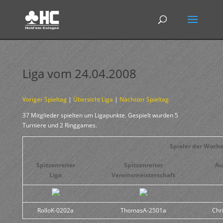
Liga vom 24.04.2008
Voriger Spieltag
|
Übersicht Liga
|
Nächster Spieltag
37 Mitglieder spielten um Ligapunkte. Gespielt wurden 5
Turniere und 2 Ringgames.
Spieler der Woch
Spitzenreiter
Spitzenreiter
Au
Liga
Vereinsmeisterschaft
RolloK-0202a
ThomasA-2501a
Chr