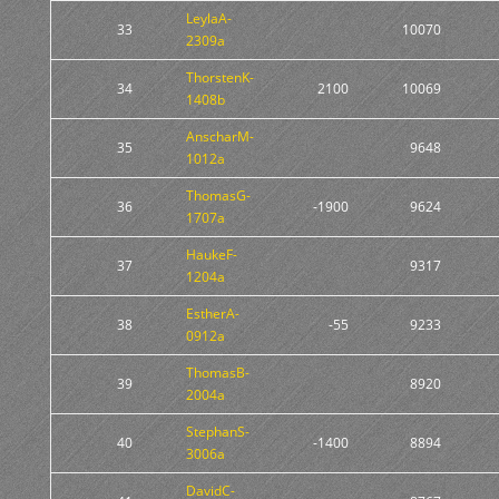
LeylaA-
33
10070
2309a
ThorstenK-
34
2100
10069
1408b
AnscharM-
35
9648
1012a
ThomasG-
36
-1900
9624
1707a
HaukeF-
37
9317
1204a
EstherA-
38
-55
9233
0912a
ThomasB-
39
8920
2004a
StephanS-
40
-1400
8894
3006a
DavidC-