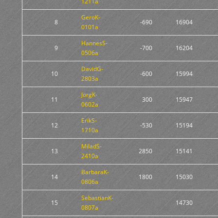
1211a
GeroK-
8
-690
16904
0101a
HannesS-
9
-700
16204
0506a
DavidG-
10
-600
15994
2803a
JörgK-
11
300
15947
0602a
ErikS-
12
-530
15194
1710a
MiladS-
13
2850
15141
2410a
BarbaraK-
14
1800
15030
0806a
SebastianK-
15
14730
0807a