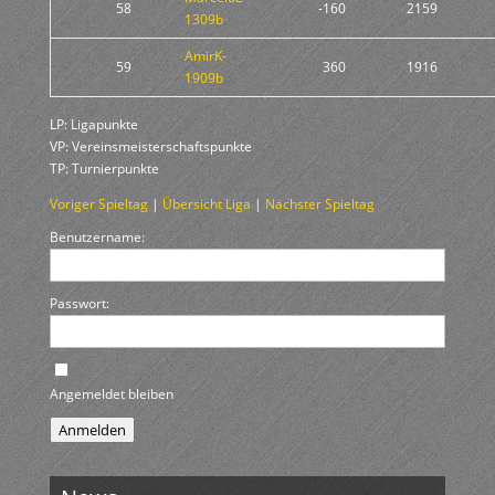
58
-160
2159
1309b
AmirK-
59
360
1916
1909b
LP: Ligapunkte
VP: Vereinsmeisterschaftspunkte
TP: Turnierpunkte
Voriger Spieltag
|
Übersicht Liga
|
Nächster Spieltag
Benutzername:
Passwort:
Angemeldet bleiben
Anmelden