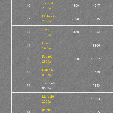
TrickesD-
16
-1800
14017
2903a
MichaelO-
17
-2900
13955
2306a
TimN-
18
-100
13884
1901a
GunnarP-
19
13806
1409a
RobinR-
20
-900
13662
2809a
DanielK-
21
13429
0107a
TorstenN-
22
13142
0603a
MarcelH-
23
13013
2505a
RalphK-
24
12675