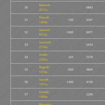
RobertA-
50
6843
2211a
OliverR-
51
-100
6541
1304b
HannoS-
52
-1600
6071
0312a
SaschaG-
53
5453
2710a
AndiH-
54
325
5378
2202a
RogerB-
55
-850
4864
1310a
SteveR-
56
-1400
4100
1011a
FrankD-
57
2206
1309a
MarceloL-