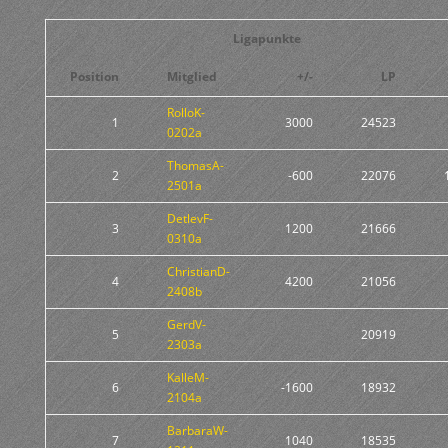
Ligapunkte
Position
Mitglied
+/-
LP
RolloK-
1
3000
24523
0202a
ThomasA-
2
-600
22076
2501a
DetlevF-
3
1200
21666
0310a
ChristianD-
4
4200
21056
2408b
GerdV-
5
20919
2303a
KalleM-
6
-1600
18932
2104a
BarbaraW-
7
1040
18535