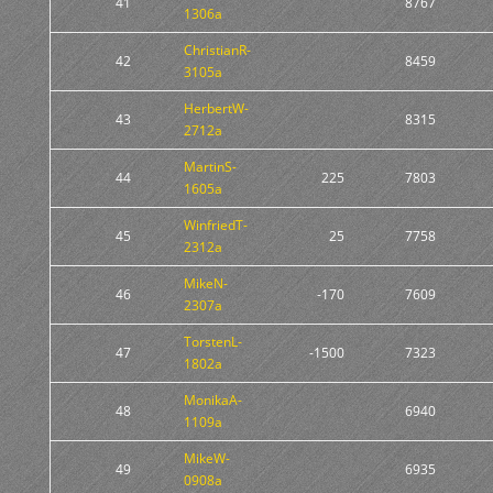
41
8767
1306a
ChristianR-
42
8459
3105a
HerbertW-
43
8315
2712a
MartinS-
44
225
7803
1605a
WinfriedT-
45
25
7758
2312a
MikeN-
46
-170
7609
2307a
TorstenL-
47
-1500
7323
1802a
MonikaA-
48
6940
1109a
MikeW-
49
6935
0908a