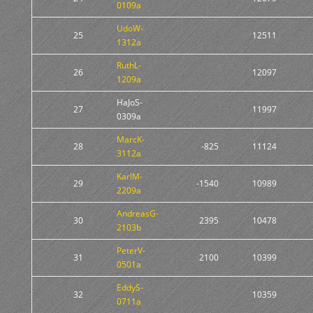
0109a
UdoW-
25
12511
1312a
RuthL-
26
12097
1209a
HaJoS-
27
11997
0309a
MarcK-
28
-825
11124
3112a
KarlM-
29
-1540
10989
2209a
AndreasG-
30
2395
10478
2103b
PeterV-
31
2100
10399
0501a
EddyS-
32
10359
0711a