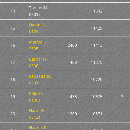
TorstenN-
14
11642
0603a
DanielK-
15
11429
0107a
MarcelH-
16
2400
11413
2505a
BarbaraK-
17
-408
11375
0806a
SebastianK-
18
10720
0807a
RalphK-
19
433
10675
7
0109a
HannoS-
20
-1200
10571
0312a
HannesS-