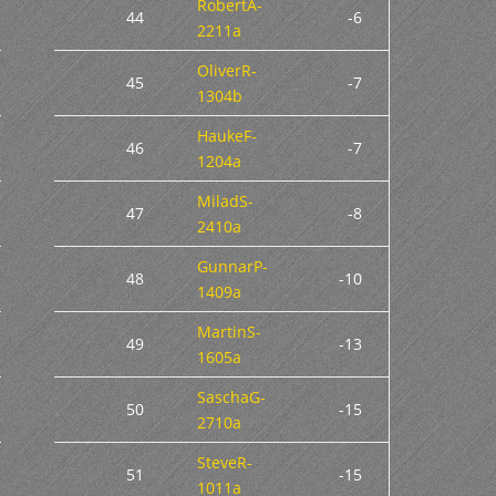
RobertA-
44
-6
2211a
OliverR-
45
-7
1304b
HaukeF-
46
-7
1204a
MiladS-
47
-8
2410a
GunnarP-
48
-10
1409a
MartinS-
49
-13
1605a
SaschaG-
50
-15
2710a
SteveR-
51
-15
1011a