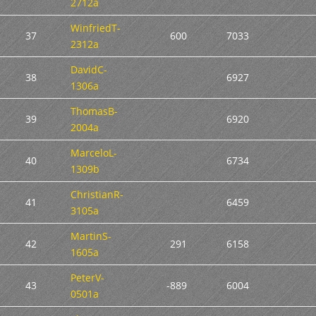
2712a
WinfriedT-
37
600
7033
2312a
DavidC-
38
6927
1306a
ThomasB-
39
6920
2004a
MarceloL-
40
6734
1309b
ChristianR-
41
6459
3105a
MartinS-
42
291
6158
1605a
PeterV-
43
-889
6004
0501a