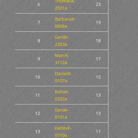
ThomasA-
6
23
2501a
BarbaraK-
7
19
0806a
GerdV-
8
18
2303a
MarcK-
9
17
3112a
DanielK-
10
15
0107a
RolloK-
11
13
0202a
GeroK-
12
13
0101a
DetlevF-
13
11
0310a