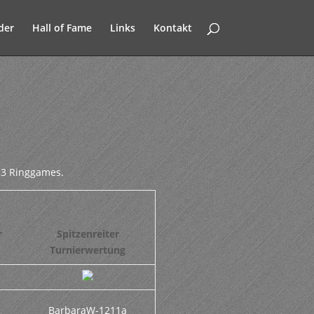
der
Hall of Fame
Links
Kontakt
 3 Ringgames.
r
Spitzenreiter
Turnierwertung
BarbaraW-1211a