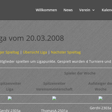
Willkommen
News
Verein
Kalen
iga vom 20.03.2008
ger Spieltag
|
Übersicht Liga
|
Nächster Spieltag
itglieder spielten um Ligapunkte. Gespielt wurden 4 Turniere und
Spieler der Woche
Spitzenreiter
Spitzenreiter
Aufsteiger de
Liga
Vereinsmeisterschaft
Woche
GerdV-2303a
GerdV-2303a
ThomasA-2501a