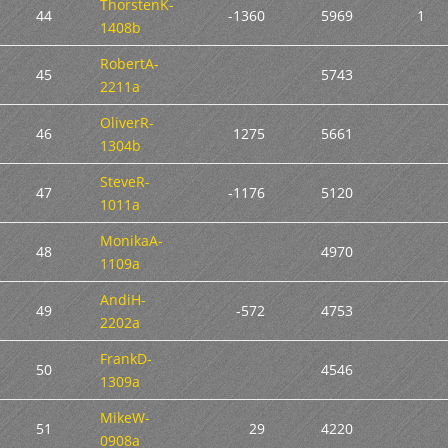
ThorstenK-
44
-1360
5969
1
1408b
RobertA-
45
5743
2211a
OliverR-
46
1275
5661
1304b
SteveR-
47
-1176
5120
1011a
MonikaA-
48
4970
1109a
AndiH-
49
-572
4753
2202a
FrankD-
50
4546
1309a
MikeW-
51
29
4220
0908a