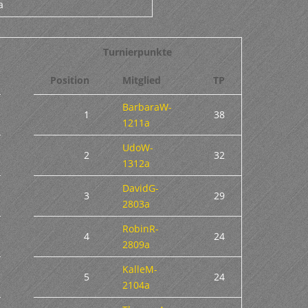
a
Turnierpunkte
Position
Mitglied
TP
BarbaraW-
1
38
1211a
UdoW-
2
32
1312a
DavidG-
3
29
2803a
RobinR-
4
24
2809a
KalleM-
5
24
2104a