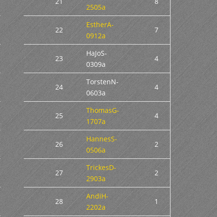
21
8
2505a
EstherA-
22
7
0912a
HaJoS-
23
4
0309a
TorstenN-
24
4
0603a
ThomasG-
25
4
1707a
HannesS-
26
2
0506a
TrickesD-
27
2
2903a
AndiH-
28
1
2202a