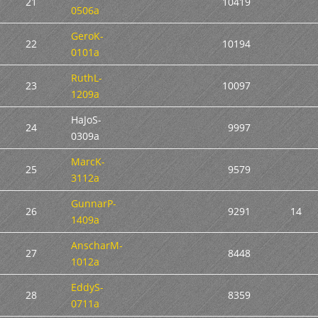
21
10419
0506a
GeroK-
22
10194
0101a
RuthL-
23
10097
1209a
HaJoS-
24
9997
0309a
MarcK-
25
9579
3112a
GunnarP-
26
9291
14
1409a
AnscharM-
27
8448
1012a
EddyS-
28
8359
0711a