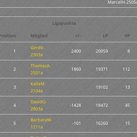
MarcelH-2505
Ligapunkte
Position
Mitglied
+/-
LP
VP
GerdV-
1
2400
20059
8
2303a
ThomasA-
2
1860
19371
112
2501a
KalleM-
3
19102
13
2104a
DavidG-
4
-1428
18472
45
2803a
BarbaraW-
5
-101
16260
15
1211a