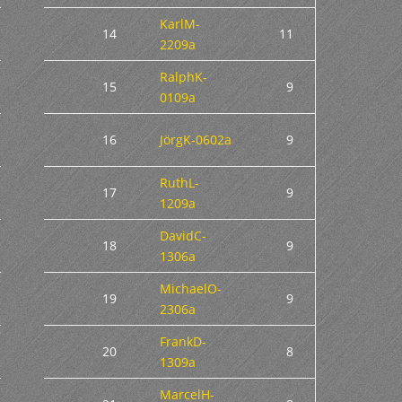
KarlM-
14
11
2209a
RalphK-
15
9
0109a
16
JörgK-0602a
9
RuthL-
17
9
1209a
DavidC-
18
9
1306a
MichaelO-
19
9
2306a
FrankD-
20
8
1309a
MarcelH-