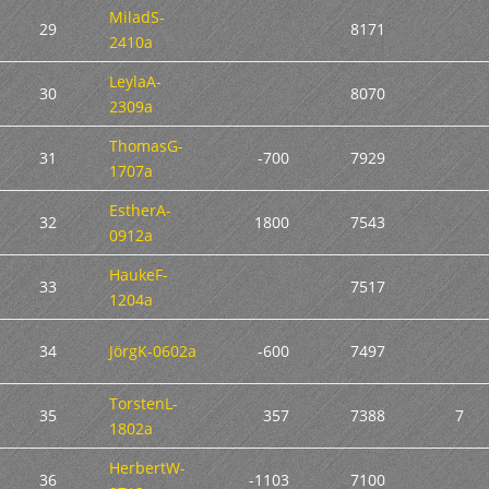
MiladS-
29
8171
2410a
LeylaA-
30
8070
2309a
ThomasG-
31
-700
7929
1707a
EstherA-
32
1800
7543
0912a
HaukeF-
33
7517
1204a
34
JörgK-0602a
-600
7497
TorstenL-
35
357
7388
7
1802a
HerbertW-
36
-1103
7100