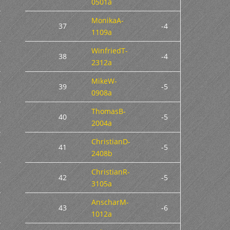
0501a
MonikaA-
37
-4
1109a
WinfriedT-
38
-4
2312a
MikeW-
39
-5
0908a
ThomasB-
40
-5
2004a
ChristianD-
41
-5
2408b
ChristianR-
42
-5
3105a
AnscharM-
43
-6
1012a