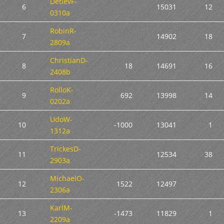
DetlevF-
6
15031
12
0310a
RobinR-
7
14902
18
2809a
ChristianD-
8
18
14691
16
2408b
RolloK-
9
692
13998
14
0202a
UdoW-
10
-1000
13041
1
1312a
TrickesD-
11
12534
38
2903a
MichaelO-
12
1522
12497
2306a
KarlM-
13
-1473
11829
1
2209a