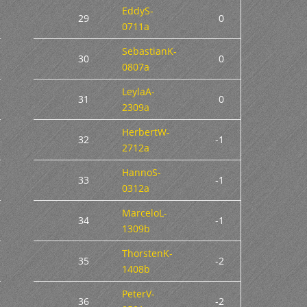
EddyS-
29
0
0711a
SebastianK-
30
0
0807a
LeylaA-
31
0
2309a
HerbertW-
32
-1
2712a
HannoS-
33
-1
0312a
MarceloL-
34
-1
1309b
ThorstenK-
35
-2
1408b
PeterV-
36
-2