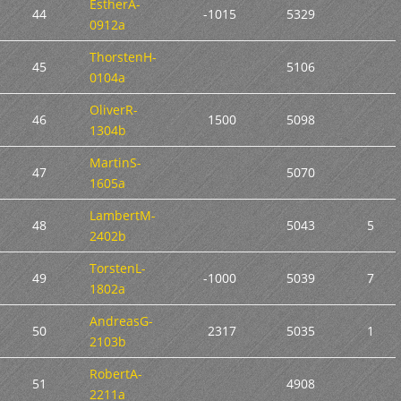
EstherA-
44
-1015
5329
0912a
ThorstenH-
45
5106
0104a
OliverR-
46
1500
5098
1304b
MartinS-
47
5070
1605a
LambertM-
48
5043
5
2402b
TorstenL-
49
-1000
5039
7
1802a
AndreasG-
50
2317
5035
1
2103b
RobertA-
51
4908
2211a