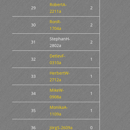
RobertA-
29
2
2211a
RonR-
30
2
1704a
StephanH-
31
2
2802a
DetlevF-
32
1
0310a
HerbertW-
33
1
2712a
MikeW-
34
1
0908a
MonikaA-
35
1
1109a
36
JörgS-2609a
0