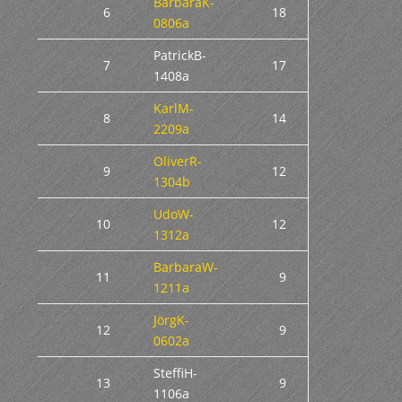
BarbaraK-
6
18
0806a
PatrickB-
7
17
1408a
KarlM-
8
14
2209a
OliverR-
9
12
1304b
UdoW-
10
12
1312a
BarbaraW-
11
9
1211a
JörgK-
12
9
0602a
SteffiH-
13
9
1106a