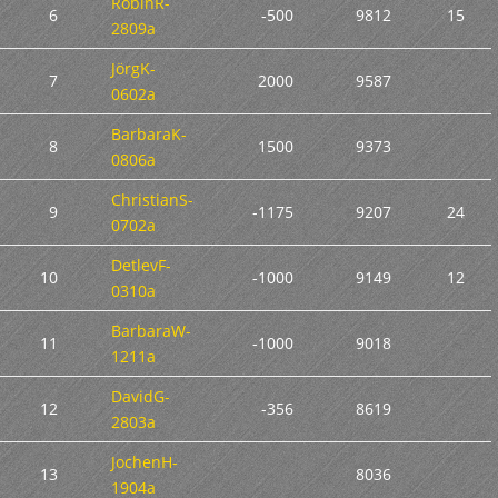
RobinR-
6
-500
9812
15
2809a
JörgK-
7
2000
9587
0602a
BarbaraK-
8
1500
9373
0806a
ChristianS-
9
-1175
9207
24
0702a
DetlevF-
10
-1000
9149
12
0310a
BarbaraW-
11
-1000
9018
1211a
DavidG-
12
-356
8619
2803a
JochenH-
13
8036
1904a