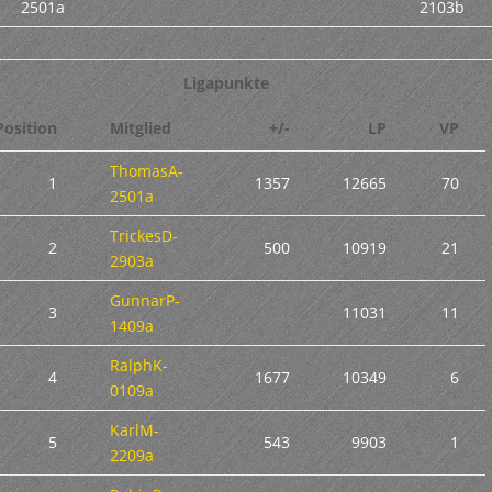
2501a
2103b
Ligapunkte
Position
Mitglied
+/-
LP
VP
ThomasA-
1
1357
12665
70
2501a
TrickesD-
2
500
10919
21
2903a
GunnarP-
3
11031
11
1409a
RalphK-
4
1677
10349
6
0109a
KarlM-
5
543
9903
1
2209a