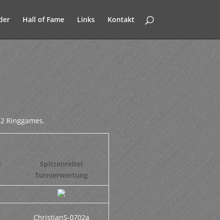
der
Hall of Fame
Links
Kontakt
 2 Ringgames.
r
Spitzenreiter
Turnierwertung
ChristianS-0702a