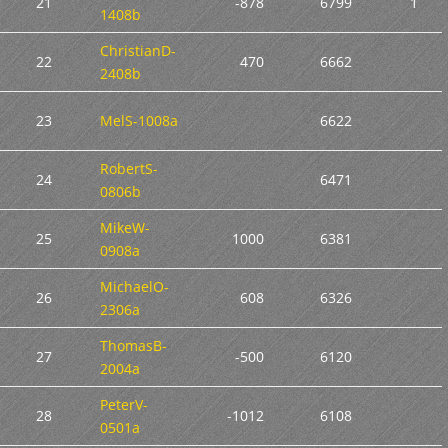
21
-878
6799
1
1408b
ChristianD-
22
470
6662
2408b
23
MelS-1008a
6622
RobertS-
24
6471
0806b
MikeW-
25
1000
6381
0908a
MichaelO-
26
608
6326
2306a
ThomasB-
27
-500
6120
2004a
PeterV-
28
-1012
6108
0501a