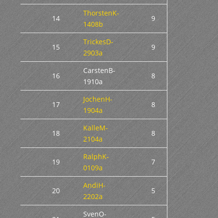
ThorstenK-
14
9
1408b
TrickesD-
15
9
2903a
CarstenB-
16
8
1910a
JochenH-
17
8
1904a
KalleM-
18
8
2104a
RalphK-
19
7
0109a
AndiH-
20
5
2202a
SvenO-