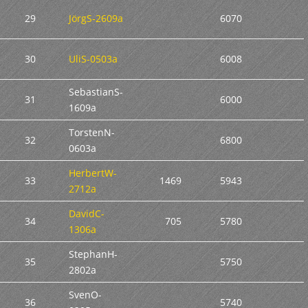
29
JörgS-2609a
6070
30
UliS-0503a
6008
SebastianS-
31
6000
1609a
TorstenN-
32
6800
0603a
HerbertW-
33
1469
5943
2712a
DavidC-
34
705
5780
1306a
StephanH-
35
5750
2802a
SvenO-
36
5740