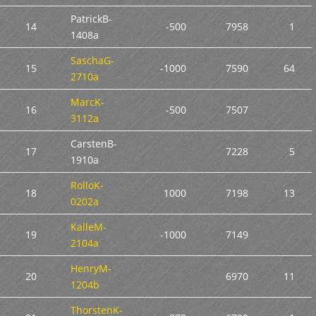
PatrickB-
14
-500
7958
1
1408a
SaschaG-
15
-1000
7590
64
2710a
MarcK-
16
-500
7507
3112a
CarstenB-
17
7228
5
1910a
RolloK-
18
1000
7198
13
0202a
KalleM-
19
-1000
7149
2104a
HenryM-
20
6970
11
1204b
ThorstenK-