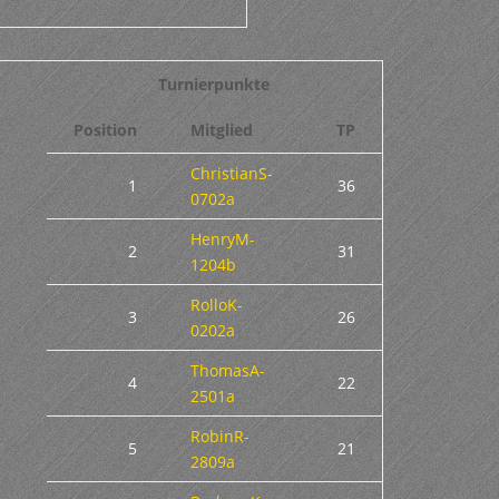
Turnierpunkte
Position
Mitglied
TP
ChristianS-
1
36
0702a
HenryM-
2
31
1204b
RolloK-
3
26
0202a
ThomasA-
4
22
2501a
RobinR-
5
21
2809a