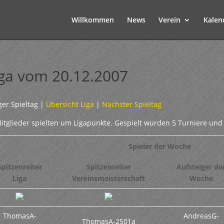
Willkommen
News
Verein
Kalen
iga vom 20.12.2007
ger Spieltag |
Übersicht Liga
|
Nächster Spieltag
itglieder spielten um Ligapunkte. Gespielt wurden 5 Turniere und
Spieler der Woche
Spitzenreiter
Spitzenreiter
Aufsteiger de
Liga
Vereinsmeisterschaft
Woche
ThomasA-
AndreasG-
ThomasA-2501a