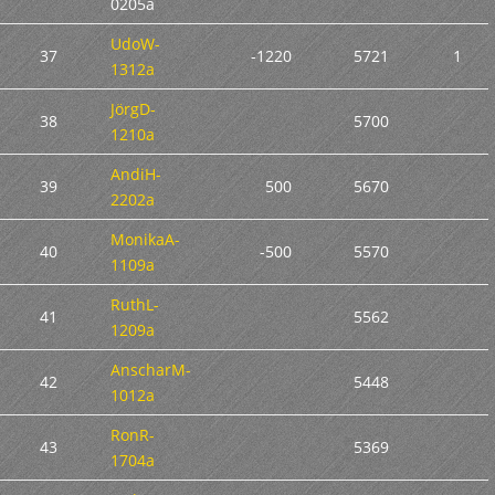
0205a
UdoW-
37
-1220
5721
1
1312a
JörgD-
38
5700
1210a
AndiH-
39
500
5670
2202a
MonikaA-
40
-500
5570
1109a
RuthL-
41
5562
1209a
AnscharM-
42
5448
1012a
RonR-
43
5369
1704a