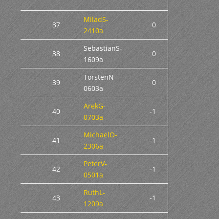
MiladS-
37
0
2410a
SebastianS-
38
0
1609a
TorstenN-
39
0
0603a
ArekG-
40
-1
0703a
MichaelO-
41
-1
2306a
PeterV-
42
-1
0501a
RuthL-
43
-1
1209a