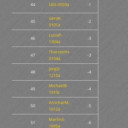
44
UliS-0503a
-1
GeroK-
45
-2
0101a
LuciaP-
46
-3
1304a
ThorstenH-
47
-3
0104a
JörgD-
48
-4
1210a
MichaelB-
49
-4
1910c
AnscharM-
50
-5
1012a
MartinS-
51
-6
1605a