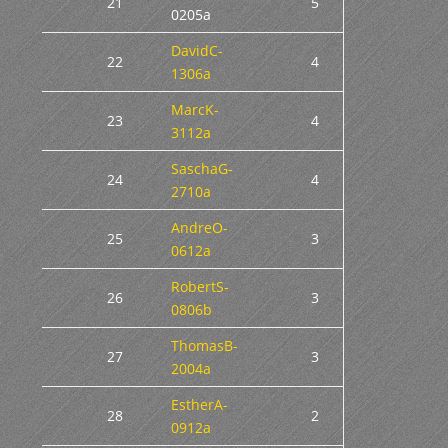
21
5
0205a
DavidC-
22
4
1306a
MarcK-
23
4
3112a
SaschaG-
24
4
2710a
AndreO-
25
3
0612a
RobertS-
26
3
0806b
ThomasB-
27
3
2004a
EstherA-
28
2
0912a